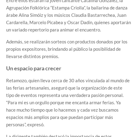
Entre ellos estarán la joven cantante Catalina González, la
Agrupación Folklórica “Estampa Criolla”, la bailarina de danza
árabe Alina Simóiz y los músicos Claudia Bastarrechea, Juan
Cardarella, Marcelo Picabea y Oscar Dadín, quienes aportarán
un variado repertorio para animar el encuentro.
Además, se realizarán sorteos con productos donados por los
propios expositores, brindando al público la posibilidad de
llevarse distintos premios.
Un espacio para crecer
Retamozo, quien lleva cerca de 30 años vinculada al mundo de
las ferias artesanales, aseguró que la organización de este
tipo de eventos representa una verdadera pasión personal.
“Para mí es un orgullo porque me encanta armar ferias. Ya
hace mucho tiempo que lo hacemos y cada vez buscamos
espacios más amplios para que puedan participar más
personas”, expresó.
La dirigente también destacó la importancia de estos