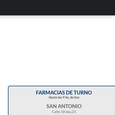
Corte de energía programado para este doming
en distintos sectores de Balcarce
FARMACIAS DE TURNO
Hasta las 9 hs. de hoy
SAN ANTONIO
Calle 18 esq.21