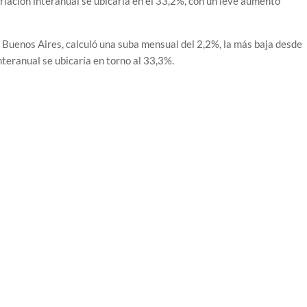
riación interanual se ubicaría en el 33,2%, con un leve aumento
n Buenos Aires, calculó una suba mensual del 2,2%, la más baja desde
nteranual se ubicaría en torno al 33,3%.