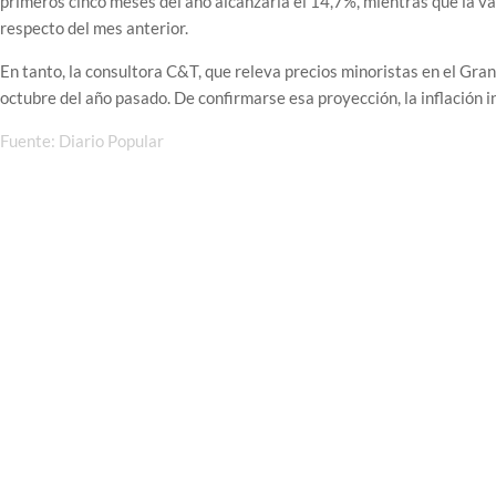
primeros cinco meses del año alcanzaría el 14,7%, mientras que la va
respecto del mes anterior.
En tanto, la consultora C&T, que releva precios minoristas en el Gra
octubre del año pasado. De confirmarse esa proyección, la inflación i
Fuente: Diario Popular