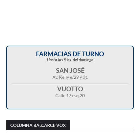
FARMACIAS DE TURNO
Hasta las 9 hs. del domingo
SAN JOSÉ
Av. Kelly e/29 y 31
VUOTTO
Calle 17 esq.20
Christian Castillo en “Balcarce Vox”:
Javier Menonne en “Balcarce Vox”: reclamó
cuestionó el proyecto de reforma de la Ley de
que se conozca la carga horaria de cada
COLUMNA BALCARCE VOX
Tierras y advirtió sobre una “entrega total”
médico/a municipal
del territorio