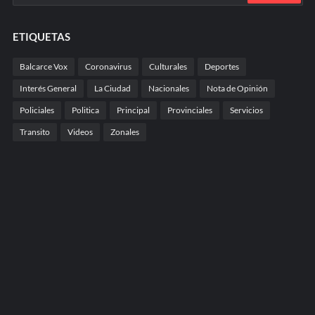
ETIQUETAS
Balcarce Vox
Coronavirus
Culturales
Deportes
Interés General
La Ciudad
Nacionales
Nota de Opinión
Policiales
Politica
Principal
Provinciales
Servicios
Transito
Videos
Zonales