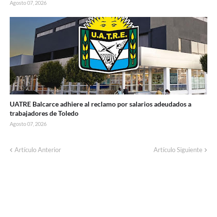
Agosto 07, 2026
UATRE Balcarce adhiere al reclamo por salarios adeudados a
trabajadores de Toledo
Agosto 07, 2026
Corte de energía programado para este
Artículo Anterior
Artículo Siguiente
domingo en distintos sectores de Balcarce