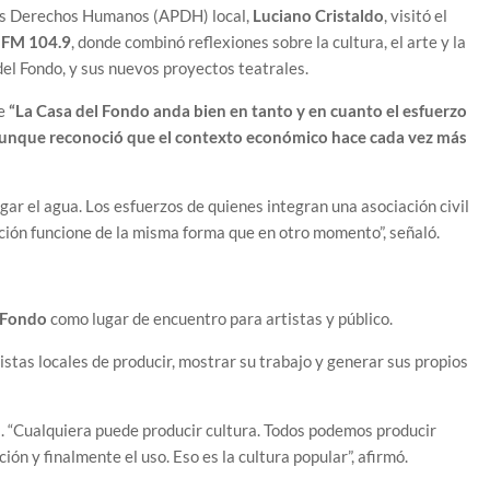
los Derechos Humanos (APDH) local,
Luciano Cristaldo
, visitó el
r
FM 104.9
, donde combinó reflexiones sobre la cultura, el arte y la
del Fondo, y sus nuevos proyectos teatrales.
ue
“La Casa del Fondo anda bien en tanto y en cuanto el esfuerzo
 aunque reconoció que el contexto económico hace cada vez más
pagar el agua. Los esfuerzos de quienes integran una asociación civil
ución funcione de la misma forma que en otro momento”, señaló.
 Fondo
como lugar de encuentro para artistas y público.
tistas locales de producir, mostrar su trabajo y generar sus propios
a. “Cualquiera puede producir cultura. Todos podemos producir
ón y finalmente el uso. Eso es la cultura popular”, afirmó.