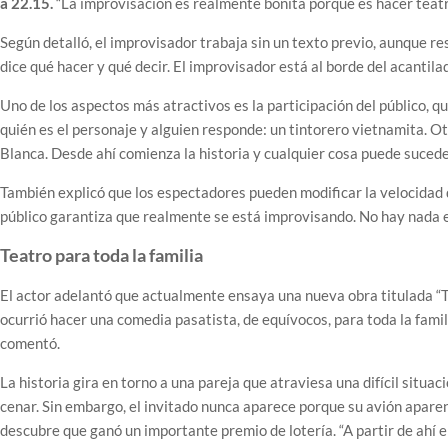
a 22.15.
“La improvisación es realmente bonita porque es hacer teatro
Según detalló, el improvisador trabaja sin un texto previo, aunque res
dice qué hacer y qué decir. El improvisador está al borde del acantilado
Uno de los aspectos más atractivos es la participación del público, 
quién es el personaje y alguien responde: un tintorero vietnamita. O
Blanca. Desde ahí comienza la historia y cualquier cosa puede suceder”
También explicó que los espectadores pueden modificar la velocidad de
público garantiza que realmente se está improvisando. No hay nada e
Teatro para toda la familia
El actor adelantó que actualmente ensaya una nueva obra titulada “T
ocurrió hacer una comedia pasatista, de equívocos, para toda la fami
comentó.
La historia gira en torno a una pareja que atraviesa una difícil situ
cenar. Sin embargo, el invitado nunca aparece porque su avión apare
descubre que ganó un importante premio de lotería. “A partir de ahí 