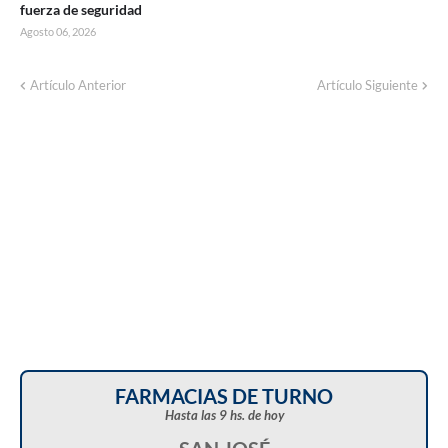
fuerza de seguridad
Agosto 06, 2026
Corte de energía programado para este
Artículo Anterior
Artículo Siguiente
domingo en distintos sectores de Balcarce
FARMACIAS DE TURNO
Hasta las 9 hs. de hoy