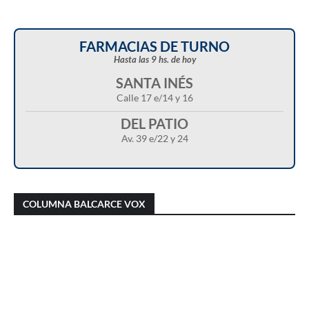
FARMACIAS DE TURNO
Hasta las 9 hs. de hoy
SANTA INÉS
Calle 17 e/14 y 16
DEL PATIO
Av. 39 e/22 y 24
Christian Castillo en “Balcarce Vox”:
Javier Menonne en “Balcarce Vox”: reclamó
cuestionó el proyecto de reforma de la Ley de
que se conozca la carga horaria de cada
COLUMNA BALCARCE VOX
Tierras y advirtió sobre una “entrega total”
médico/a municipal
del territorio