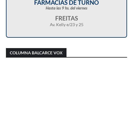
FARMACIAS DE TURNO
Hasta las 9 hs. del viernes
FREITAS
Av. Kelly e/23 y 25
Christian Castillo en “Balcarce Vox”:
Javier Menonne en “Balcarce Vox”: reclamó
cuestionó el proyecto de reforma de la Ley de
que se conozca la carga horaria de cada
COLUMNA BALCARCE VOX
Tierras y advirtió sobre una “entrega total”
médico/a municipal
del territorio