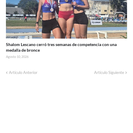
Shalom Lescano cerró tres semanas de competencia con una
medalla de bronce
Agosto 10, 2026
Este martes habrá un corte de luz por
Artículo Anterior
Artículo Siguiente
trabajos en líneas de baja tensión