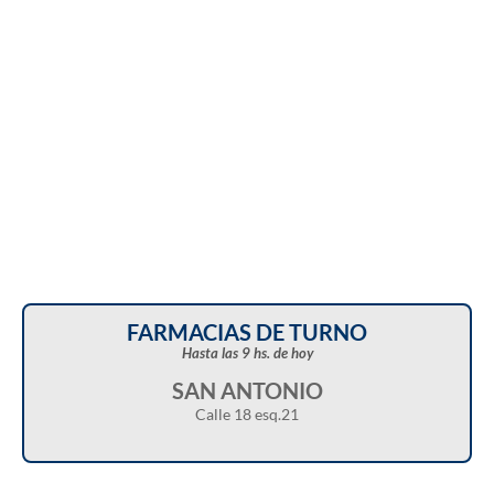
domingo en distintos sectores de Balcarce
FARMACIAS DE TURNO
Hasta las 9 hs. de hoy
SAN ANTONIO
Calle 18 esq.21
Christian Castillo en “Balcarce Vox”:
Javier Menonne en “Balcarce Vox”: reclamó