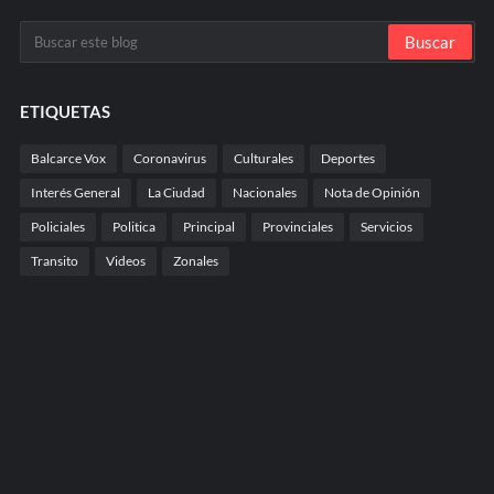
ETIQUETAS
Balcarce Vox
Coronavirus
Culturales
Deportes
Interés General
La Ciudad
Nacionales
Nota de Opinión
Policiales
Politica
Principal
Provinciales
Servicios
Transito
Videos
Zonales