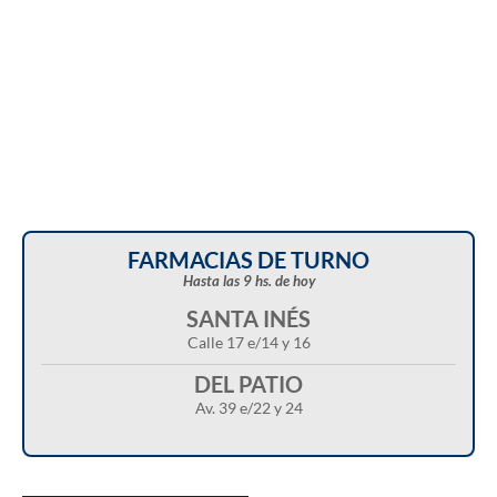
FARMACIAS DE TURNO
Hasta las 9 hs. de hoy
SANTA INÉS
Calle 17 e/14 y 16
DEL PATIO
Av. 39 e/22 y 24
Christian Castillo en “Balcarce Vox”:
cuestionó el proyecto de reforma de la Ley de