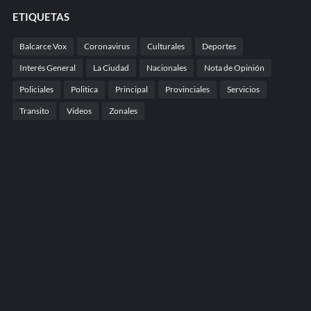
ETIQUETAS
Balcarce Vox
Coronavirus
Culturales
Deportes
Interés General
La Ciudad
Nacionales
Nota de Opinión
Policiales
Politica
Principal
Provinciales
Servicios
Transito
Videos
Zonales