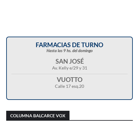
FARMACIAS DE TURNO
Hasta las 9 hs. del domingo
SAN JOSÉ
Av. Kelly e/29 y 31
VUOTTO
Calle 17 esq.20
Christian Castillo en “Balcarce Vox”:
Javier Menonne en “Balcarce Vox”: reclamó
cuestionó el proyecto de reforma de la Ley de
que se conozca la carga horaria de cada
COLUMNA BALCARCE VOX
Tierras y advirtió sobre una “entrega total”
médico/a municipal
del territorio