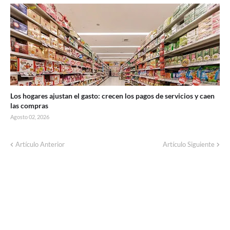
Los hogares ajustan el gasto: crecen los pagos de servicios y caen
las compras
Agosto 02, 2026
Corte de energía programado para este
Artículo Anterior
Artículo Siguiente
domingo en distintos sectores de Balcarce