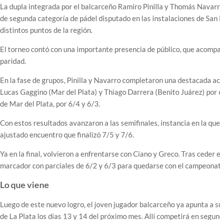
La dupla integrada por el balcarceño Ramiro Pinilla y Thomás Navarr
de segunda categoría de pádel disputado en las instalaciones de San
distintos puntos de la región.
El torneo contó con una importante presencia de público, que acompañ
paridad.
En la fase de grupos, Pinilla y Navarro completaron una destacada ac
Lucas Gaggino (Mar del Plata) y Thiago Darrera (Benito Juárez) por 
de Mar del Plata, por 6/4 y 6/3.
Con estos resultados avanzaron a las semifinales, instancia en la qu
ajustado encuentro que finalizó 7/5 y 7/6.
Ya en la final, volvieron a enfrentarse con Ciano y Greco. Tras ceder e
marcador con parciales de 6/2 y 6/3 para quedarse con el campeonato
Lo que viene
Luego de este nuevo logro, el joven jugador balcarceño ya apunta a su
de La Plata los días 13 y 14 del próximo mes. Allí competirá en segu